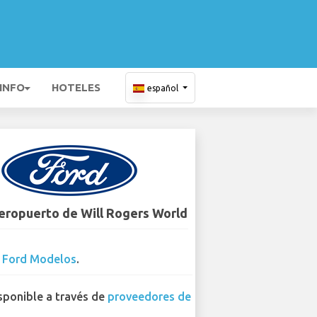
 INFO
HOTELES
español
Aeropuerto de Will Rogers World
2
Ford Modelos
.
sponible a través de
proveedores de