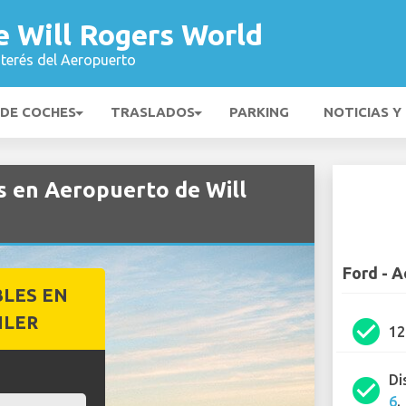
e Will Rogers World
nterés del Aeropuerto
 DE COCHES
TRASLADOS
PARKING
NOTICIAS Y
s en Aeropuerto de Will
Ford - 
BLES EN
ILER
check_circle
1
Di
check_circle
6
.