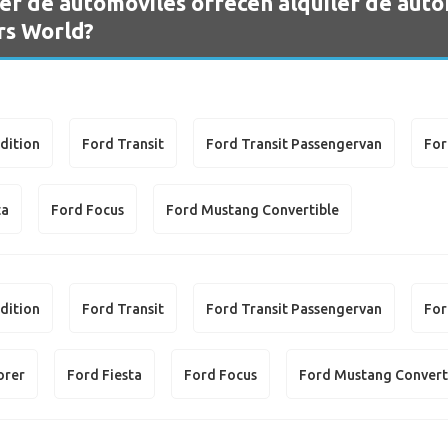
er de automóviles ofrecen alquiler de aut
rs World?
dition
Ford Transit
Ford Transit Passengervan
For
ta
Ford Focus
Ford Mustang Convertible
dition
Ford Transit
Ford Transit Passengervan
For
orer
Ford Fiesta
Ford Focus
Ford Mustang Convert