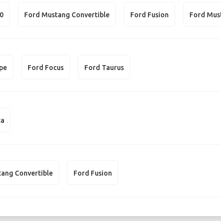
50
Ford Mustang Convertible
Ford Fusion
Ford Mus
pe
Ford Focus
Ford Taurus
ta
ang Convertible
Ford Fusion