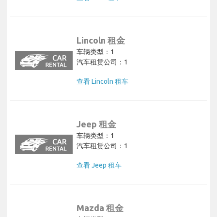
查看 GMC 租车
Lincoln 租金
车辆类型：1
汽车租赁公司：1
查看 Lincoln 租车
Jeep 租金
车辆类型：1
汽车租赁公司：1
查看 Jeep 租车
Mazda 租金