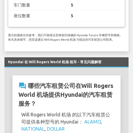
车门数量
5
座位数量
5
显示的规格仅供参考，我们不能保证您将收到准确的 Hyundai Tucson 车辆型号和规格。
有关具体细节，您应该通过 Will Rogers World 机场 与指定的汽车租赁公司联系。
Hyundai 在 Will Rogers World 机场 租车 - 常见问题解答
question_answer
哪些汽车租赁公司在Will Rogers
World 机场提供Hyundai的汽车租赁
服务？
Will Rogers World 机场 的以下汽车租赁公
司提供各种型号的 Hyundai：
ALAMO
,
NATIONAL
,
DOLLAR