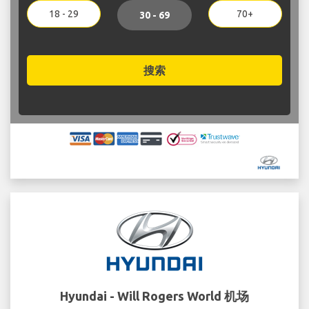
18 - 29
70+
30 - 69
搜索
Hyundai - Will Rogers World 机场