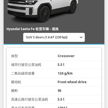
Hyundai Santa Fe 租赁车辆 - 规格
体型
Crossover
城市行驶百公里油耗
5.5 l
二氧化碳排放量
126 g/km
驱动轮
Front wheel drive
燃料
95
高速公路行驶百公里油耗
5.5 l