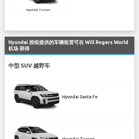
Hyundai Tucson
Hyundai 按组提供的车辆租赁可在 Will Rogers World
机场 获得
中型 SUV 越野车
Hyundai Santa Fe