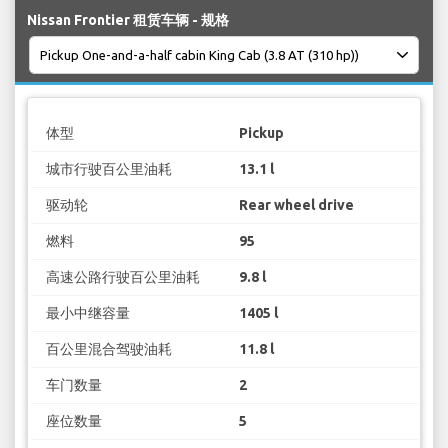
Nissan Frontier 租赁车辆 - 规格
体型
Pickup
城市行驶百公里油耗
13.1 l
驱动轮
Rear wheel drive
燃料
95
高速公路行驶百公里油耗
9.8 l
最小中继容量
1405 l
百公里混合驾驶油耗
11.8 l
车门数量
2
座位数量
5