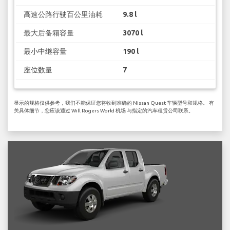
高速公路行驶百公里油耗
9.8 l
最大后备箱容量
3070 l
最小中继容量
190 l
座位数量
7
显示的规格仅供参考，我们不能保证您将收到准确的 Nissan Quest 车辆型号和规格。 有
关具体细节，您应该通过 Will Rogers World 机场 与指定的汽车租赁公司联系。