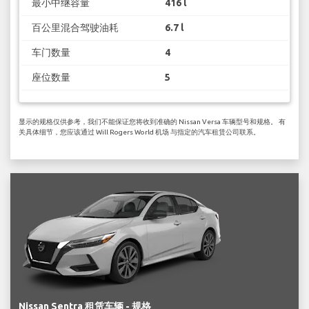
最小中继容量
416 l
百公里混合驾驶油耗
6.7 l
车门数量
4
座位数量
5
显示的规格仅供参考，我们不能保证您将收到准确的 Nissan Versa 车辆型号和规格。 有
关具体细节，您应该通过 Will Rogers World 机场 与指定的汽车租赁公司联系。
Nissan Sentra 租赁车辆 - 规格