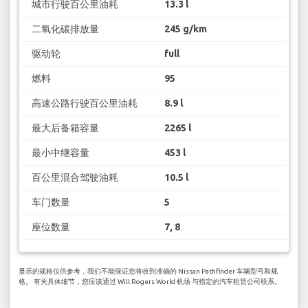
城市行驶百公里油耗
13.3 l
二氧化碳排放量
245 g/km
驱动轮
full
燃料
95
高速公路行驶百公里油耗
8.9 l
最大后备箱容量
2265 l
最小中继容量
453 l
百公里混合驾驶油耗
10.5 l
车门数量
5
座位数量
7, 8
显示的规格仅供参考，我们不能保证您将收到准确的 Nissan Pathfinder 车辆型号和规
格。 有关具体细节，您应该通过 Will Rogers World 机场 与指定的汽车租赁公司联系。