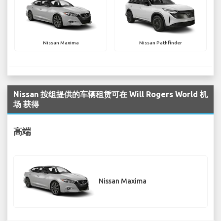
Nissan Maxima
Nissan Pathfinder
Nissan 按组提供的车辆租赁可在 Will Rogers World 机
场 获得
高端
Nissan Maxima