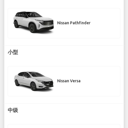
Nissan Pathfinder
小型
Nissan Versa
中级