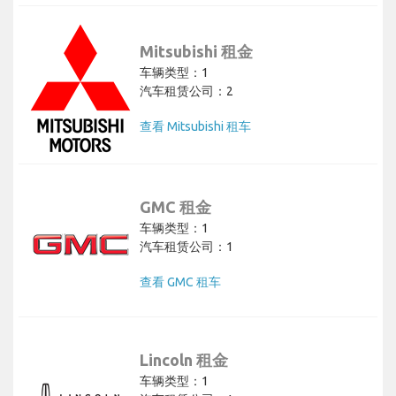
Mitsubishi 租金
车辆类型：1
汽车租赁公司：2
查看 Mitsubishi 租车
GMC 租金
车辆类型：1
汽车租赁公司：1
查看 GMC 租车
Lincoln 租金
车辆类型：1