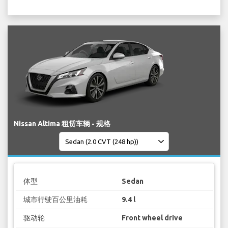
Nissan Altima 租赁车辆 - 规格
体型
Sedan
城市行驶百公里油耗
9.4 l
驱动轮
Front wheel drive