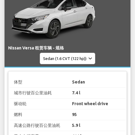
Nissan Versa 租赁车辆 - 规格
体型
Sedan
城市行驶百公里油耗
7.4 l
驱动轮
Front wheel drive
燃料
95
高速公路行驶百公里油耗
5.9 l