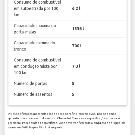
Consumo de combustível
em autoestrada por 100
6.2 l
km
Capacidade máxima do
1336 l
porta-malas
Capacidade mínima do
700 l
tronco
Consumo de combustível
em condução mista por
7.3 l
100 km
Número de portas
5
Número de assentos
5
As especificações mostradas são apenas para fins informativos, não podemos
garantir o modelo exato do veículo Chevrolet Cruze e as especificações que você
receberá. Para detalhes específicos, você deve verificar com a empresa de aluguel de
carros em Will Rogers World Aeroporto.