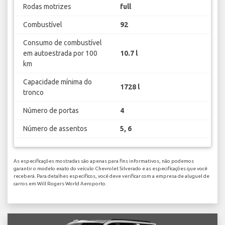
Rodas motrizes
full
Combustível
92
Consumo de combustível
em autoestrada por 100
10.7 l
km
Capacidade mínima do
1728 l
tronco
Número de portas
4
Número de assentos
5, 6
As especificações mostradas são apenas para fins informativos, não podemos
garantir o modelo exato do veículo Chevrolet Silverado e as especificações que você
receberá. Para detalhes específicos, você deve verificar com a empresa de aluguel de
carros em Will Rogers World Aeroporto.