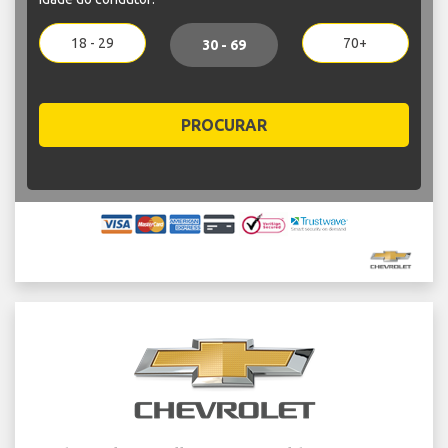
18 - 29
70+
30 - 69
PROCURAR