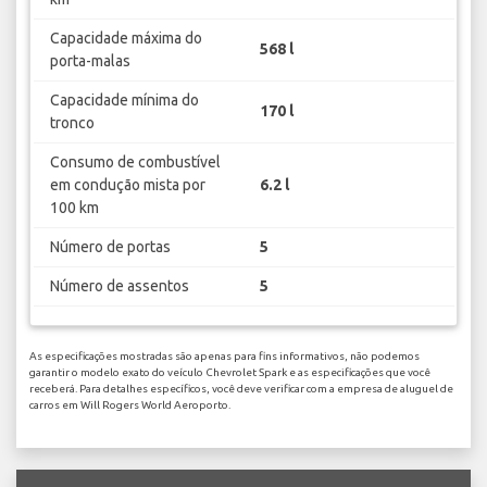
Capacidade máxima do
568 l
porta-malas
Capacidade mínima do
170 l
tronco
Consumo de combustível
em condução mista por
6.2 l
100 km
Número de portas
5
Número de assentos
5
As especificações mostradas são apenas para fins informativos, não podemos
garantir o modelo exato do veículo Chevrolet Spark e as especificações que você
receberá. Para detalhes específicos, você deve verificar com a empresa de aluguel de
carros em Will Rogers World Aeroporto.