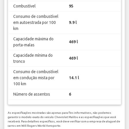
Combustível
95
Consumo de combustível
em autoestrada por 100
9.9 l
km
Capacidade máxima do
469 l
porta-malas
Capacidade mínima do
469 l
tronco
Consumo de combustível
em condução mista por
14.1 l
100 km
Número de assentos
6
As especificações mostradas são apenas para fins informativos, não podemos
garantir o modelo exato do veículo Chevrolet Malibu e as especificações que você
receberá. Para detalhes específicos, você deve verificar com a empresa de aluguel de
carros em Will Rogers World Aeroporto.