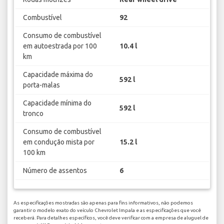
Combustível
92
Consumo de combustível
em autoestrada por 100
10.4 l
km
Capacidade máxima do
592 l
porta-malas
Capacidade mínima do
592 l
tronco
Consumo de combustível
em condução mista por
15.2 l
100 km
Número de assentos
6
As especificações mostradas são apenas para fins informativos, não podemos
garantir o modelo exato do veículo Chevrolet Impala e as especificações que você
receberá. Para detalhes específicos, você deve verificar com a empresa de aluguel de