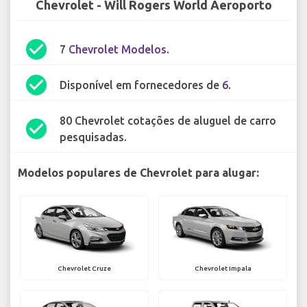
Chevrolet - Will Rogers World Aeroporto
check_circle
7
Chevrolet Modelos
.
check_circle
Disponível em fornecedores de
6
.
80 Chevrolet cotações de aluguel de carro
check_circle
pesquisadas.
Modelos populares de Chevrolet para alugar:
Chevrolet Cruze
Chevrolet Impala