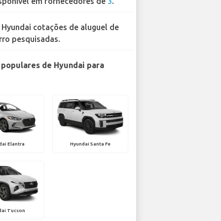
sponível em fornecedores de
3
.
 Hyundai cotações de aluguel de
rro pesquisadas.
populares de Hyundai para
ai Elantra
Hyundai Santa Fe
dai Tucson