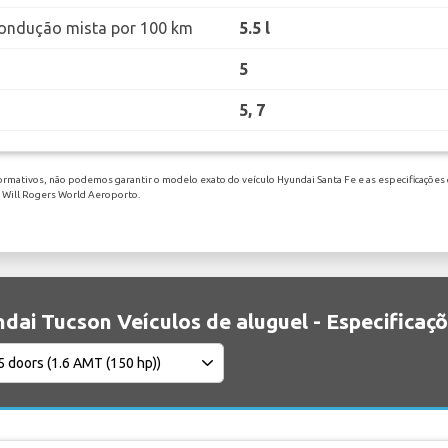
ondução mista por 100 km
5.5 l
5
5, 7
ormativos, não podemos garantir o modelo exato do veículo Hyundai Santa Fe e as especificações 
m Will Rogers World Aeroporto.
dai Tucson Veículos de aluguel - Especificaç