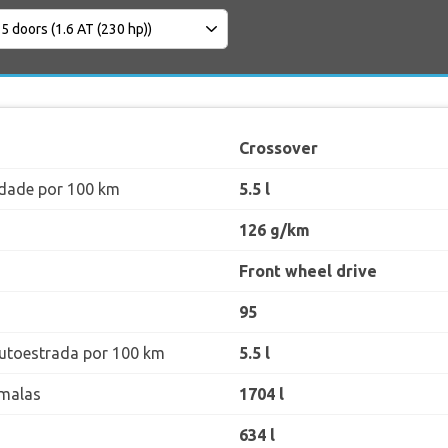
Crossover
dade por 100 km
5.5 l
126 g/km
Front wheel drive
95
utoestrada por 100 km
5.5 l
malas
1704 l
634 l