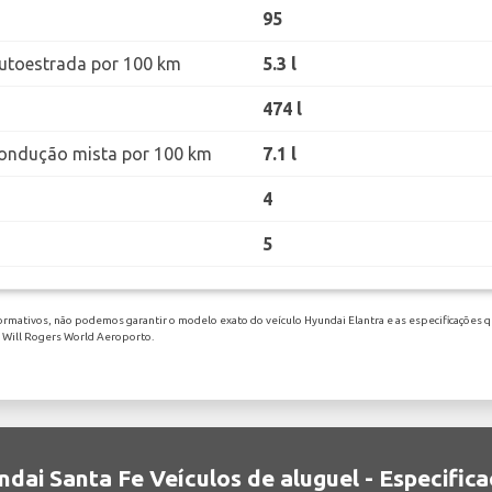
95
utoestrada por 100 km
5.3 l
474 l
ondução mista por 100 km
7.1 l
4
5
ormativos, não podemos garantir o modelo exato do veículo Hyundai Elantra e as especificações qu
m Will Rogers World Aeroporto.
dai Santa Fe Veículos de aluguel - Especific