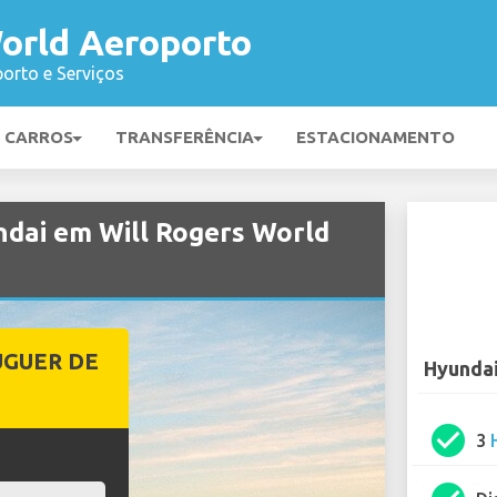
World Aeroporto
orto e Serviços
E CARROS
TRANSFERÊNCIA
ESTACIONAMENTO
ndai em Will Rogers World
UGUER DE
Hyundai
check_circle
3